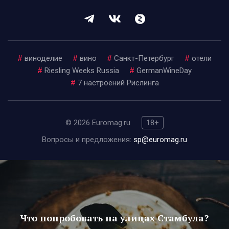
#
виноделие
#
вино
#
Санкт-Петербург
#
отели
#
Riesling Weeks Russia
#
GermanWineDay
#
7 настроений Рислинга
© 2026 Euromag.ru
18+
Вопросы и предложения:
sp@euromag.ru
Что попробовать на улицах Стамбула?