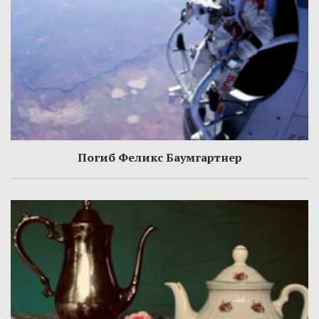
Погиб Феликс Баумгартнер