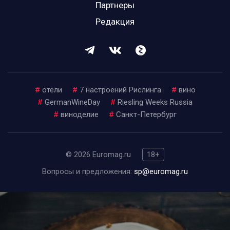
Партнеры
Редакция
#
отели
#
7 настроений Рислинга
#
вино
#
GermanWineDay
#
Riesling Weeks Russia
#
виноделие
#
Санкт-Петербург
© 2026 Euromag.ru
18+
Вопросы и предложения:
sp@euromag.ru