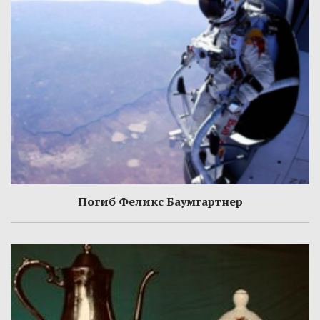
Погиб Феликс Баумгартнер