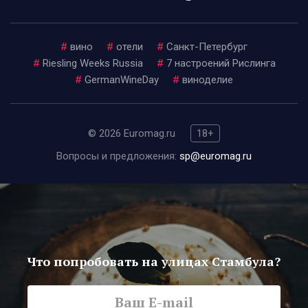
#
вино
#
отели
#
Санкт-Петербург
#
Riesling Weeks Russia
#
7 настроений Рислинга
#
GermanWineDay
#
виноделие
© 2026 Euromag.ru
18+
Вопросы и предложения:
sp@euromag.ru
Что попробовать на улицах Стамбула?