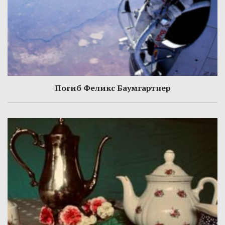
Погиб Феликс Баумгартнер