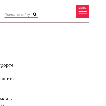
МЕНЮ
урорте
оянии.
мая в
пы