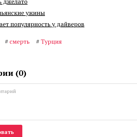
ь джелато
льянские ужины
ает популярность у дайверов
#
смерть
#
Турция
ии (
0
)
вать