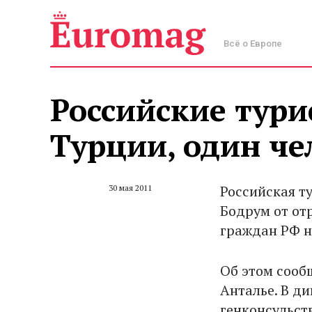
Всё о Европе
Российские тури
Турции, один че
Российская т
30 мая 2011
Бодрум от от
граждан РФ н
Об этом сооб
Анталье. В д
генконсульст