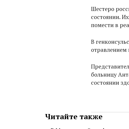
Шестеро росс
состоянии. И
помести в ре
В генконсуль
отравлением 
Представител
больницу Ант
состоянии зд
Читайте также