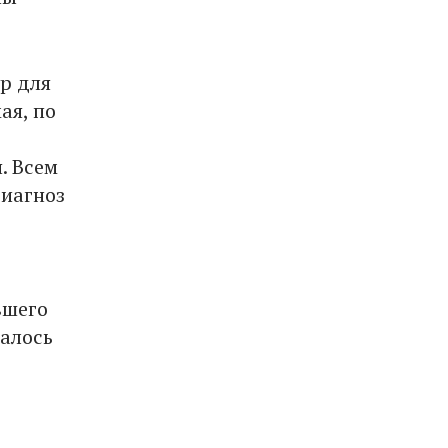
ур для
ая, по
. Всем
иагноз
вшего
далось