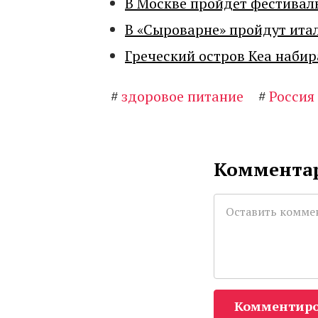
В Москве пройдет фестивал
В «Сыроварне» пройдут ита
Греческий остров Кеа набир
#
здоровое питание
#
Россия
Комментар
Комментиро