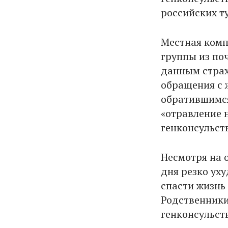
российских т
Местная компа
группы из поч
данным страх
обращения с 
обратившимся
«отравление 
генконсульств
Несмотря на 
дня резко ух
спасти жизнь
Родственники
генконсульств