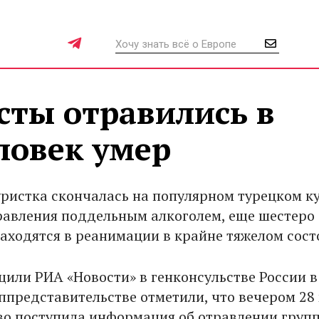
сты отравились в
ловек умер
уристка скончалась на популярном турецком к
равления поддельным алкоголем, еще шестеро
аходятся в реанимации в крайне тяжелом сост
щили РИА «Новости» в генконсульстве России в
иппредставительстве отметили, что вечером 28 
во поступила информация об отравлении груп