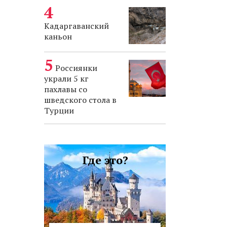
Кадаргаванский
каньон
Россиянки
украли 5 кг
пахлавы со
шведского стола в
Турции
Где это?