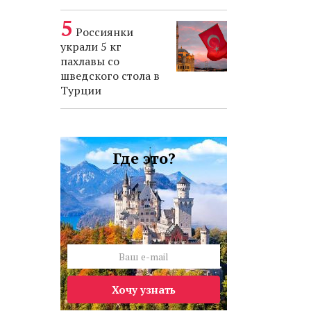
Россиянки
украли 5 кг
пахлавы со
шведского стола в
Турции
Где это?
Хочу узнать