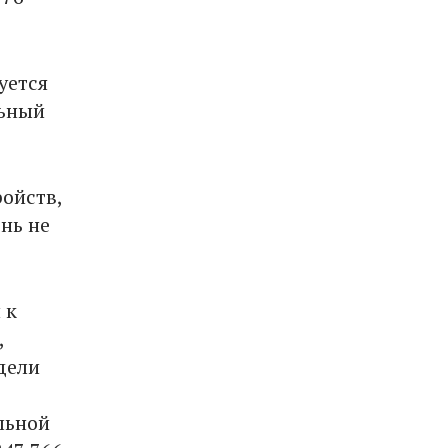
уется
льный
ойств,
нь не
 к
,
дели
льной