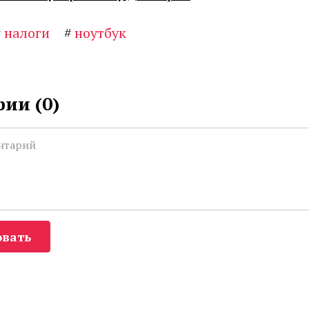
#
налоги
#
ноутбук
ии (
0
)
вать