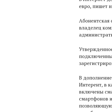
евро, пишет 
Абонентская 
владелец ком
администрати
Утвержденное
подключенных
зарегистриров
В дополнение
Интерент, в 
включены сма
смартфонов 
позволяющую 