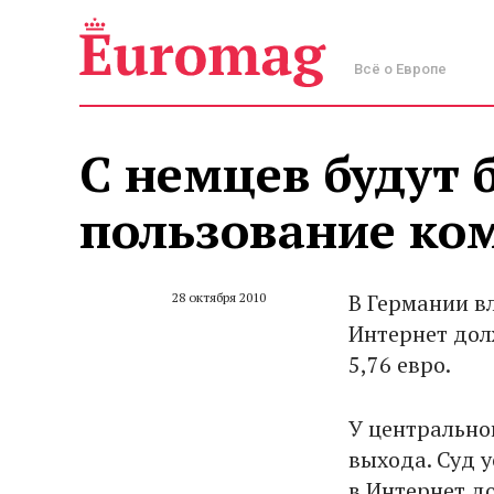
Всё о Европе
С немцев будут б
пользование ко
В Германии в
28 октября 2010
Интернет дол
5,76 евро.
У центрально
выхода. Суд 
в Интернет д