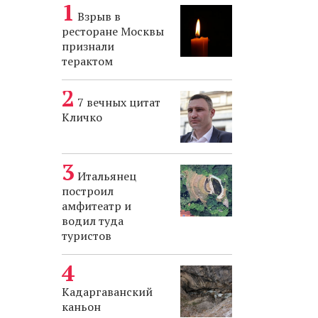
Взрыв в
ресторане Москвы
признали
терактом
7 вечных цитат
Кличко
Итальянец
построил
амфитеатр и
водил туда
туристов
Кадаргаванский
каньон