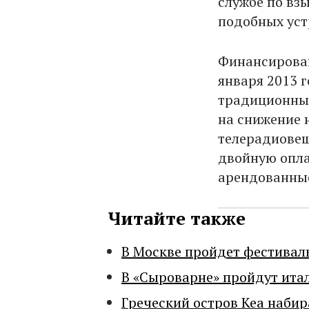
службе по вз
подобных уст
Финансирован
января 2013 
традиционным
на снижение 
телерадиовещ
двойную опла
арендованные
Читайте также
В Москве пройдет фестивал
В «Сыроварне» пройдут ита
Греческий остров Кеа набир