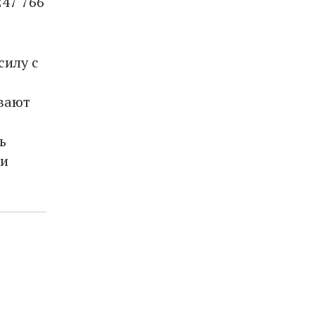
247 766
силу с
вают
ь
 и