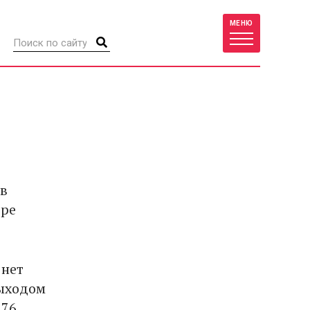
МЕНЮ
 в
ере
 нет
выходом
,76