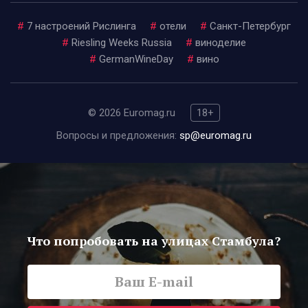
#
7 настроений Рислинга
#
отели
#
Санкт-Петербург
#
Riesling Weeks Russia
#
виноделие
#
GermanWineDay
#
вино
© 2026 Euromag.ru
18+
Вопросы и предложения:
sp@euromag.ru
Что попробовать на улицах Стамбула?