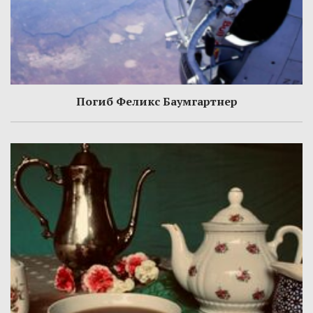
Погиб Феликс Баумгартнер