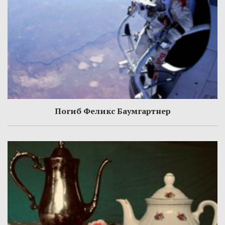
Погиб Феликс Баумгартнер