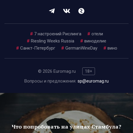
#
7 настроений Рислинга
#
отели
#
Riesling Weeks Russia
#
виноделие
#
Санкт-Петербург
#
GermanWineDay
#
вино
© 2026 Euromag.ru
18+
Вопросы и предложения:
sp@euromag.ru
Что попробовать на улицах Стамбула?