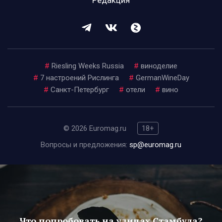
Редакция
#
Riesling Weeks Russia
#
виноделие
#
7 настроений Рислинга
#
GermanWineDay
#
Санкт-Петербург
#
отели
#
вино
© 2026 Euromag.ru
18+
Вопросы и предложения:
sp@euromag.ru
Что попробовать на улицах Стамбула?