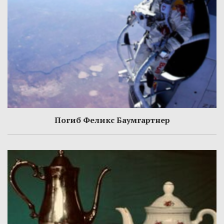
Погиб Феликс Баумгартнер