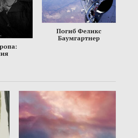
Погиб Феликс
Баумгартнер
ропа:
ния