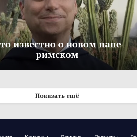
то известно о новом папе
римском
Показать ещё
оекте
Контакты
Реклама
Партнеры
Ре