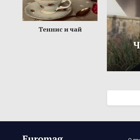
Теннис и чай
Ч
О пр