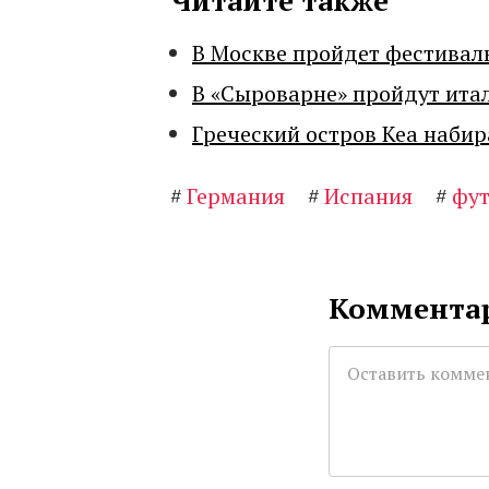
Читайте также
В Москве пройдет фестивал
В «Сыроварне» пройдут ита
Греческий остров Кеа набир
#
Германия
#
Испания
#
фут
Комментар