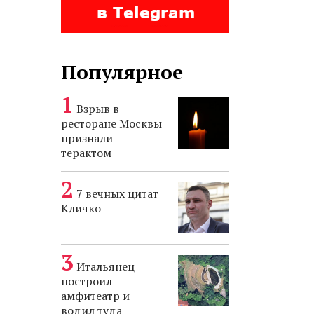
Популярное
Взрыв в
ресторане Москвы
признали
терактом
7 вечных цитат
Кличко
Итальянец
построил
амфитеатр и
водил туда