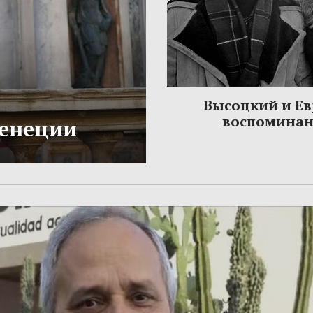
Высоцкий и Ев
воспомина
Венеции