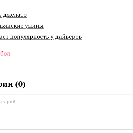
ь джелато
льянские ужины
ает популярность у дайверов
бол
ии (
0
)