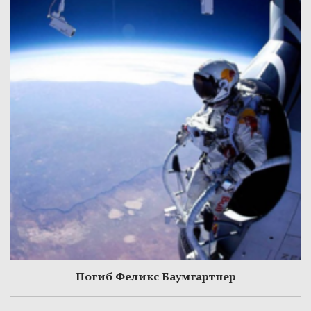
Погиб Феликс Баумгартнер