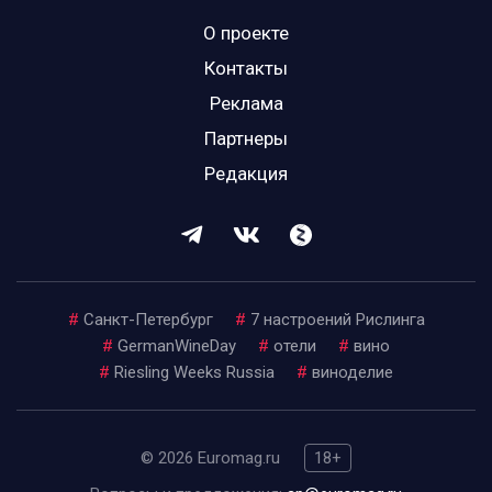
О проекте
Контакты
Реклама
Партнеры
Редакция
#
Санкт-Петербург
#
7 настроений Рислинга
#
GermanWineDay
#
отели
#
вино
#
Riesling Weeks Russia
#
виноделие
© 2026 Euromag.ru
18+