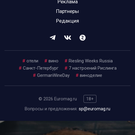
Реклама
Партнеры
Редакция
#
отели
#
вино
#
Riesling Weeks Russia
#
Санкт-Петербург
#
7 настроений Рислинга
#
GermanWineDay
#
виноделие
© 2026 Euromag.ru
18+
Вопросы и предложения:
sp@euromag.ru