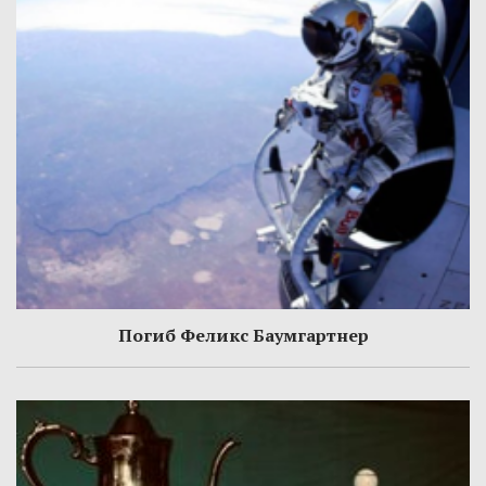
Погиб Феликс Баумгартнер