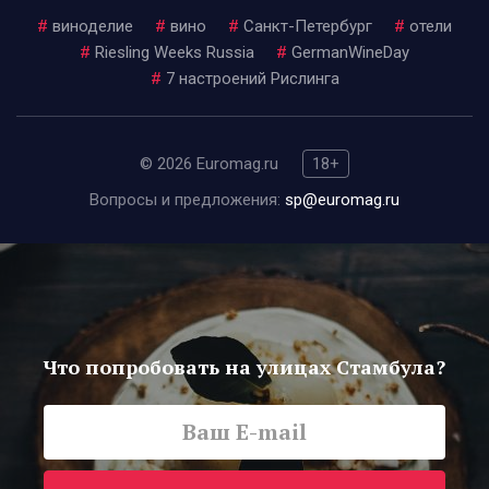
#
виноделие
#
вино
#
Санкт-Петербург
#
отели
#
Riesling Weeks Russia
#
GermanWineDay
#
7 настроений Рислинга
© 2026 Euromag.ru
18+
Вопросы и предложения:
sp@euromag.ru
Что попробовать на улицах Стамбула?