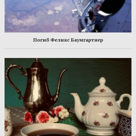
Погиб Феликс Баумгартнер