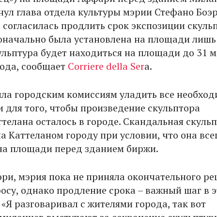
ул глава отдела культуры мэрии Стефано Боэр
 согласилась продлить срок экспозиции скуль
оначально была установлена на площади лишь
ульптура будет находиться на площади до 31 м
ода, сообщает
Corriere della Ser
a.
ла городским комиссиям уладить все необхо
 для того, чтобы произведение скульптора
телана осталось в городе. Скандальная скуль
а Каттеланом городу при условии, что она все
 на площади перед зданием биржи.
эри, мэрия пока не приняла окончательного р
росу, однако продление срока – важный шаг в 
«Я разговаривал с жителями города, так вот