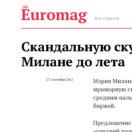
Всё о Европе
Скандальную ску
Милане до лета
Мэрия Милана
27 сентября 2011
мраморную ск
средним паль
биржей.
Предложение о
«средний пал