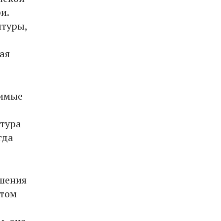
и.
птуры,
ая
димые
птура
гда
ешения
этом