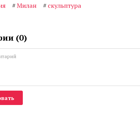
ия
#
Милан
#
скульптура
ии (
0
)
вать