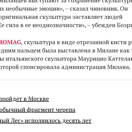
миланцев выступают за сохранение скульптур
их необычные эмоции», – сказал чиновник. Он
 оригинальная скульптура заставляет людей
Ее сила в ее неоднозначности», – убежден Боэр
ROMAG
, скульптура в виде отрезанной кисти р
дним пальцем была выставлена в Милане как 
ы итальянского скульптора Маурицио Каттела
оторой спонсировала администрация Милана.
пройдет в Москве
еобычный фрагмент черепа
ный Лес» исполнилось десять лет