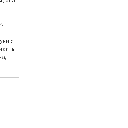
ы, она
и.
уки с
часть
на,