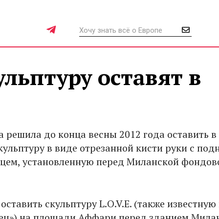
льптуру оставят в
 решила до конца весны 2012 года оставить в
ульптуру в виде отрезанной кисти руки с под
цем, установленную перед Миланской фондов
ставить скульптуру L.O.V.E. (также известную
ец») на площади Аффари перед зданием Мила