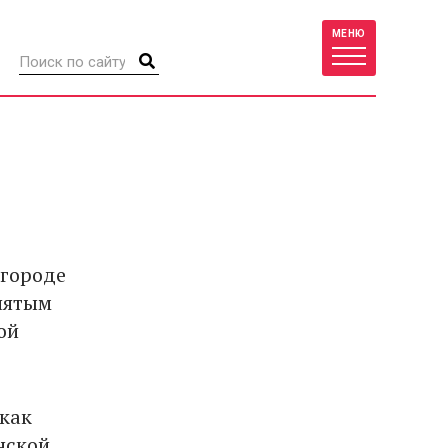
МЕНЮ
 городе
нятым
ой
 как
нской