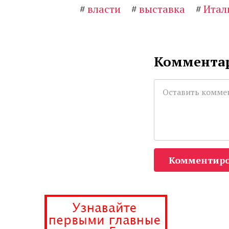
#
власти
#
выставка
#
Итал
Комментар
Комментиро