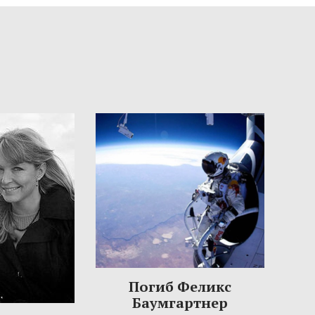
Погиб Феликс
Баумгартнер