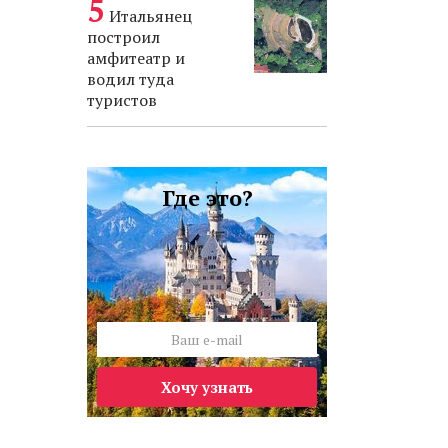
Итальянец
построил
амфитеатр и
водил туда
туристов
Где это?
Хочу узнать