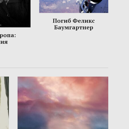
Погиб Феликс
Баумгартнер
ропа:
ния