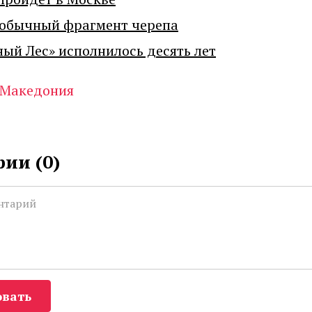
еобычный фрагмент черепа
ный Лес» исполнилось десять лет
Македония
ии (
0
)
вать