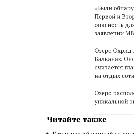
«Были обнару
Первой и Вто
опасность для
заявлении М
Озеро Охрид 
Балканах. Он
считается гл
на отдых сотн
Озеро распол
уникальной э
Читайте также
Итальянский винный салон 