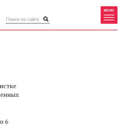
МЕНЮ
истке
оенных
о 6