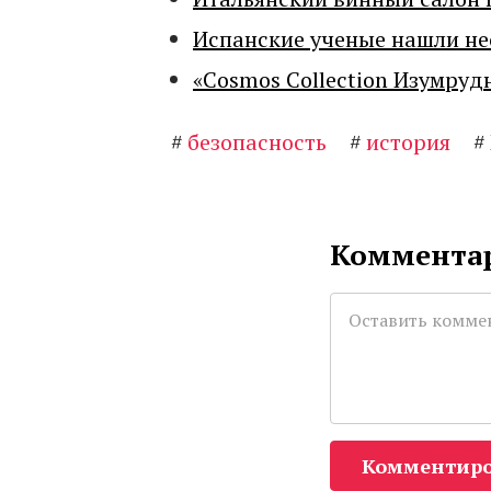
Испанские ученые нашли н
«Cosmos Collection Изумруд
#
безопасность
#
история
#
Комментар
Комментиро