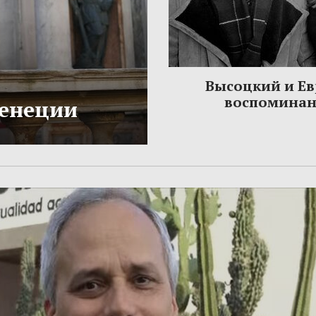
Высоцкий и Ев
воспомина
Венеции