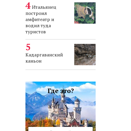
Итальянец
построил
амфитеатр и
водил туда
туристов
Кадаргаванский
каньон
Где это?