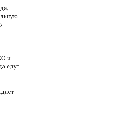
да,
альную
в
КО и
да едут
адает