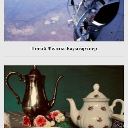
Погиб Феликс Баумгартнер