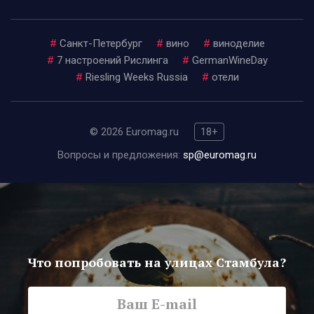
#
Санкт-Петербург
#
вино
#
виноделие
#
7 настроений Рислинга
#
GermanWineDay
#
Riesling Weeks Russia
#
отели
© 2026 Euromag.ru
18+
Вопросы и предложения:
sp@euromag.ru
Что попробовать на улицах Стамбула?