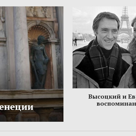
Высоцкий и Ев
воспомина
Венеции