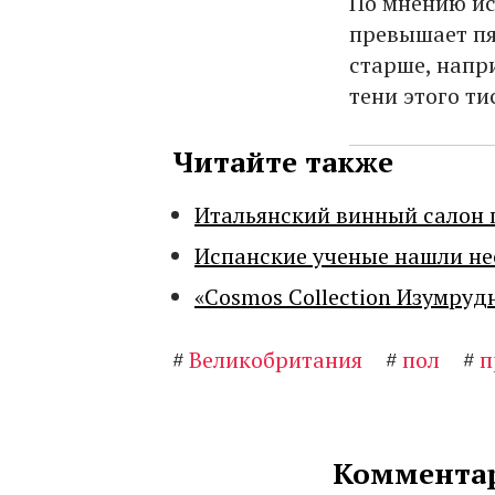
По мнению ис
превышает пя
старше, напр
тени этого т
Читайте также
Итальянский винный салон 
Испанские ученые нашли н
«Cosmos Collection Изумруд
#
Великобритания
#
пол
#
п
Комментар