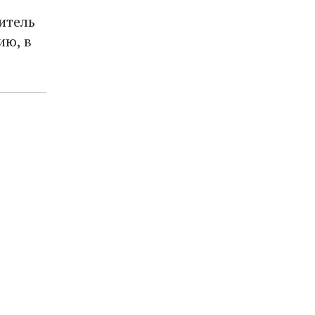
итель
ию, в