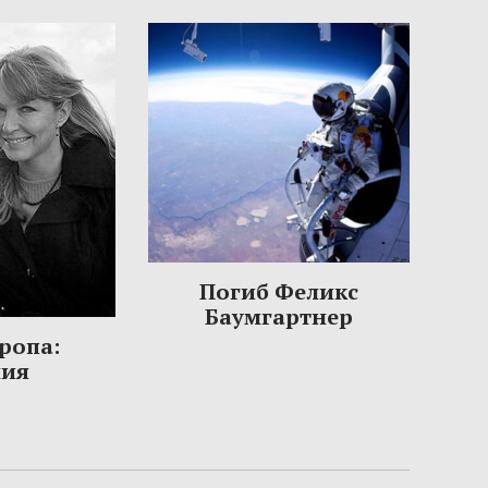
Погиб Феликс
Баумгартнер
ропа:
ния