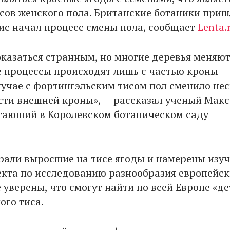
сов женского пола. Британские ботаники приш
тис начал процесс смены пола, сообщает
Lenta.
оказаться странным, но многие деревья меняют
 процессы происходят лишь с частью кроны
случае с фортингэльским тисом пол сменило не
асти внешней кроны», — рассказал ученый Макс
тающий в Королевском ботаническом саду
рали выросшие на тисе ягоды и намерены изуч
екта по исследованию разнообразия европейск
 уверены, что смогут найти по всей Европе «де
ого тиса.