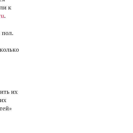
ли к
ru
.
 пол.
сколько
ить их
их
тей»