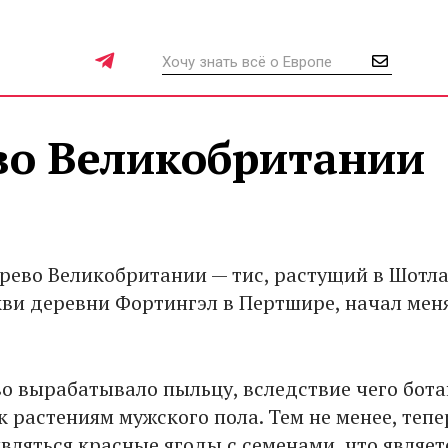
во Великобритании
рево Великобритании — тис, растущий в Шотл
кви деревни Фортингэл в Пертшире, начал мен
о вырабатывало пыльцу, вследствие чего бот
к растениям мужского пола. Тем не менее, тепе
вляться красные ягоды с семенами, что являет