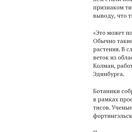
признаком ти
выводу, что 
«Это может п
Обычно такие
растения. В 
веток из обл
Колман, рабо
Эдинбурга.
Ботаники соб
в рамках про
тисов. Ученые
фортингэльск