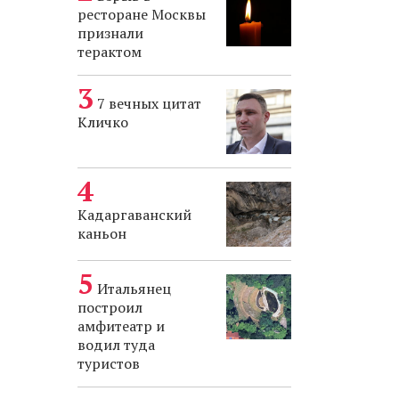
ресторане Москвы
признали
терактом
7 вечных цитат
Кличко
Кадаргаванский
каньон
Итальянец
построил
амфитеатр и
водил туда
туристов