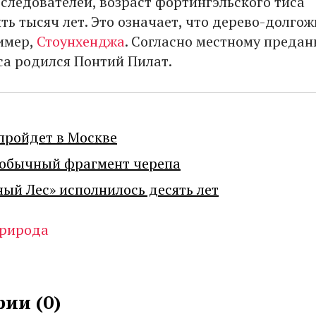
следователей, возраст фортингэльского тиса
ть тысяч лет. Это означает, что дерево-долгож
имер,
Стоунхенджа
. Согласно местному предан
иса родился Понтий Пилат.
пройдет в Москве
еобычный фрагмент черепа
ный Лес» исполнилось десять лет
рирода
ии (
0
)