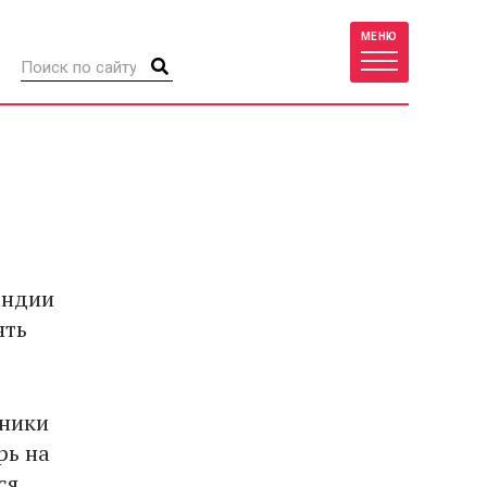
МЕНЮ
андии
ять
аники
рь на
ся