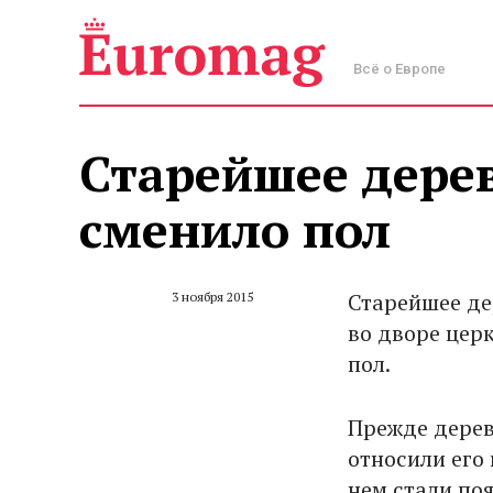
Всё о Европе
Старейшее дере
сменило пол
Старейшее де
3 ноября 2015
во дворе цер
пол.
Прежде дерев
относили его 
нем стали поя