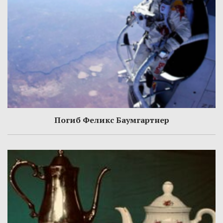
Погиб Феликс Баумгартнер