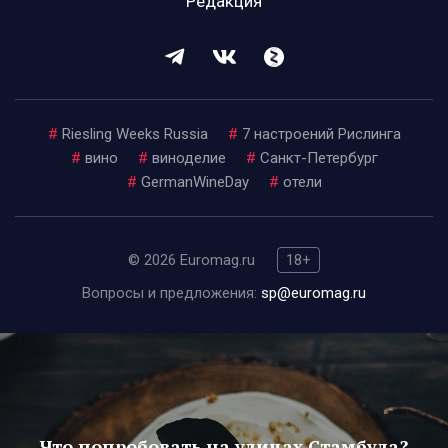
Редакция
#
Riesling Weeks Russia
#
7 настроений Рислинга
#
вино
#
виноделие
#
Санкт-Петербург
#
GermanWineDay
#
отели
© 2026 Euromag.ru
18+
Вопросы и предложения:
sp@euromag.ru
Что попробовать на улицах Стамбула?