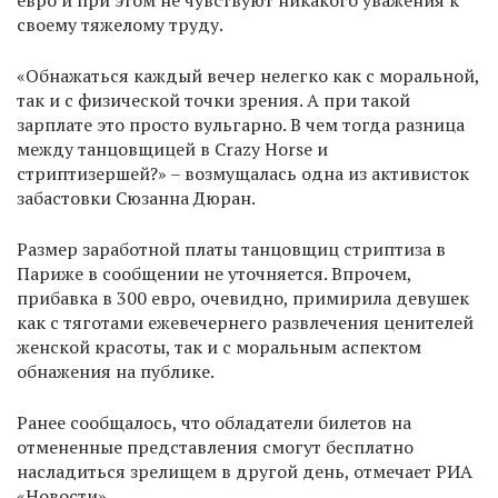
евро и при этом не чувствуют никакого уважения к
своему тяжелому труду.
«Обнажаться каждый вечер нелегко как с моральной,
так и с физической точки зрения. А при такой
зарплате это просто вульгарно. В чем тогда разница
между танцовщицей в Crazy Horse и
стриптизершей?» – возмущалась одна из активисток
забастовки Сюзанна Дюран.
Размер заработной платы танцовщиц стриптиза в
Париже в сообщении не уточняется. Впрочем,
прибавка в 300 евро, очевидно, примирила девушек
как с тяготами ежевечернего развлечения ценителей
женской красоты, так и с моральным аспектом
обнажения на публике.
Ранее сообщалось, что обладатели билетов на
отмененные представления смогут бесплатно
насладиться зрелищем в другой день, отмечает РИА
«Новости».