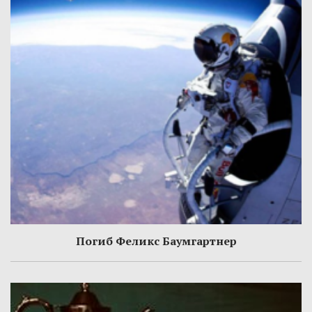
Погиб Феликс Баумгартнер