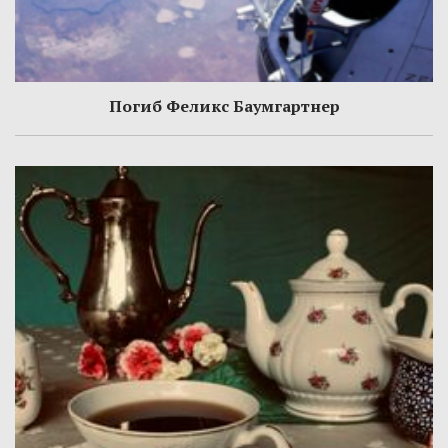
Погиб Феликс Баумгартнер