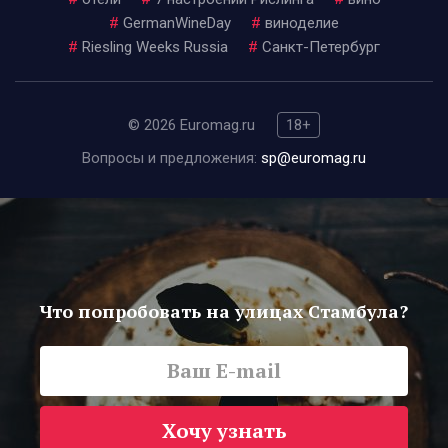
#
GermanWineDay
#
виноделие
#
Riesling Weeks Russia
#
Санкт-Петербург
© 2026 Euromag.ru
18+
Вопросы и предложения:
sp@euromag.ru
Что попробовать на улицах Стамбула?
Хочу узнать