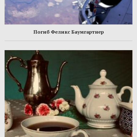
Погиб Феликс Баумгартнер