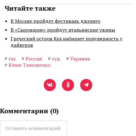
Читайте также
В Москве пройдет фестиваль джелато
В «Сыроварне» пройдут итальянские ужины
Греческий остров Кеа набирает популярность у
дайверов
#
газ
#
Россия
#
суд
#
Украина
#
Юлия Тимошенко
Комментарии (
0
)