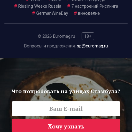
#
Riesling Weeks Russia
#
7 настроений Рислинга
#
GermanWineDay
#
виноделие
© 2026 Euromag.ru
18+
Вопросы и предложения:
sp@euromag.ru
Что попробовать на улицах Стамбула?
Хочу узнать