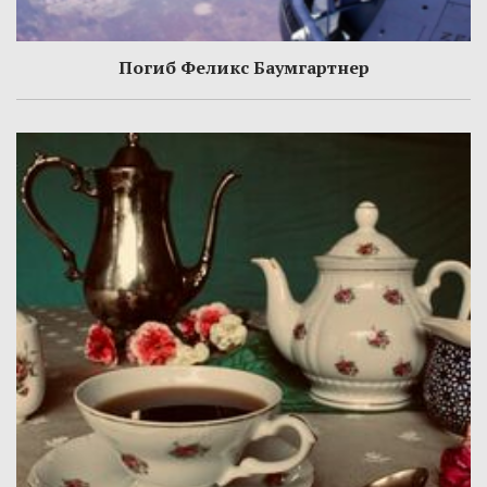
Погиб Феликс Баумгартнер