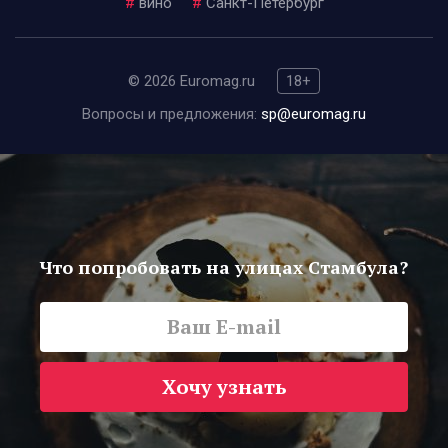
#
вино
#
Санкт-Петербург
© 2026 Euromag.ru
18+
Вопросы и предложения:
sp@euromag.ru
Что попробовать на улицах Стамбула?
Хочу узнать