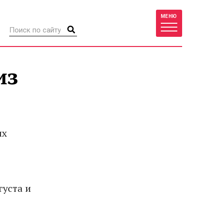
МЕНЮ
из
ых
густа и