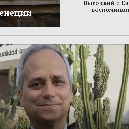
Высоцкий и Ев
воспомина
Венеции