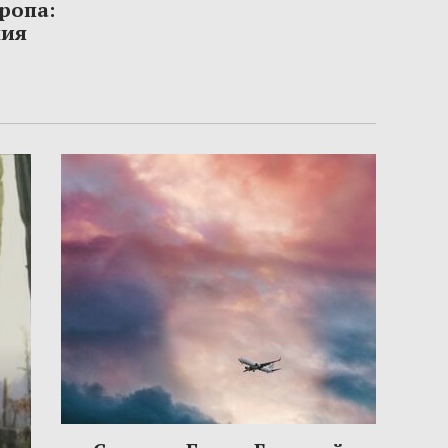
ропа:
ния