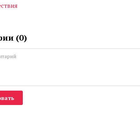
ествия
ии (
0
)
вать