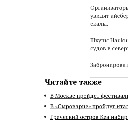
Организаторы
увидят айсбе
скалы.
Шхуны Haukur
судов в севе
Забронироват
Читайте также
В Москве пройдет фестивал
В «Сыроварне» пройдут ита
Греческий остров Кеа набир