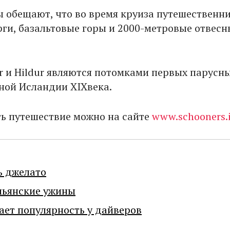
 обещают, что во время круиза путешественн
рги, базальтовые горы и 2000-метровые отвесн
 и Hildur являются потомками первых парусн
рной Исландии XIXвека.
ь путешествие можно на сайте
www.schooners.
ь джелато
льянские ужины
ает популярность у дайверов