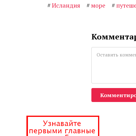
#
Исландия
#
море
#
путеш
Комментар
Комментиро