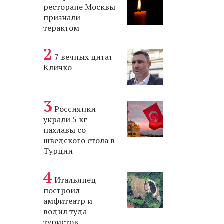
ресторане Москвы
признали
терактом
7 вечных цитат
Кличко
Россиянки
украли 5 кг
пахлавы со
шведского стола в
Турции
Итальянец
построил
амфитеатр и
водил туда
туристов