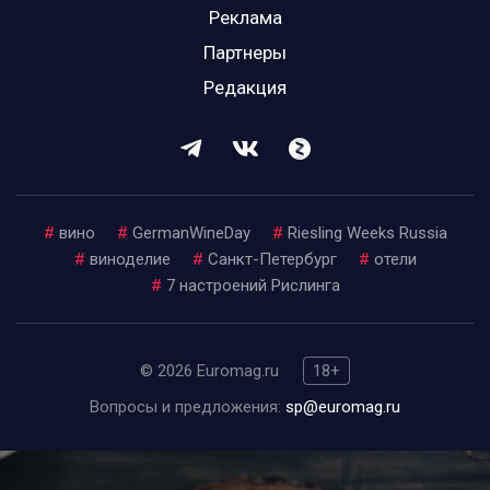
Реклама
Партнеры
Редакция
#
вино
#
GermanWineDay
#
Riesling Weeks Russia
#
виноделие
#
Санкт-Петербург
#
отели
#
7 настроений Рислинга
© 2026 Euromag.ru
18+
Вопросы и предложения:
sp@euromag.ru