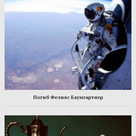
Погиб Феликс Баумгартнер