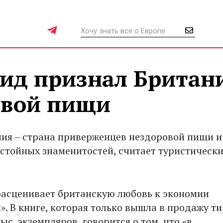
гид признал Британ
овой пищи
ия – страна приверженцев нездоровой пищи и
стойных знаменитостей, считает туристически
асценивает британскую любовь к экономии
». В книге, которая только вышла в продажу т
ыс. экземпляров, говорится о том, что «в