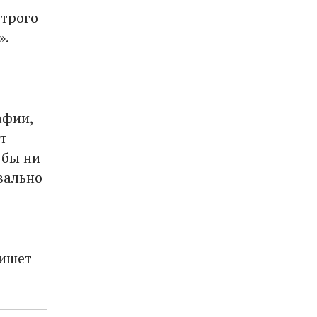
строго
».
афии,
т
 бы ни
вально
пишет