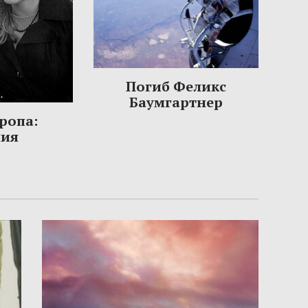
Погиб Феликс
Баумгартнер
ропа:
ния