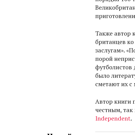
Великобритан
приготовления
Также автор 
британцев ко
заслугам». «
порой неприс
футболистов 
было литерат
сметают их с 
Автор книги п
честным, так
Independent
.