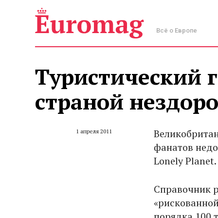
Всё о Европе
Туристический 
страной нездор
Великобритан
1 апреля 2011
фанатов недо
Lonely Planet.
Справочник р
«рискованной
порядка 100 т