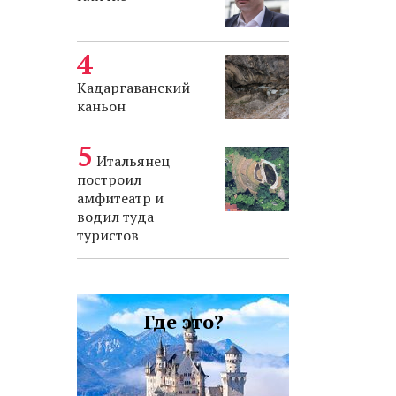
Кадаргаванский
каньон
Итальянец
построил
амфитеатр и
водил туда
туристов
Где это?