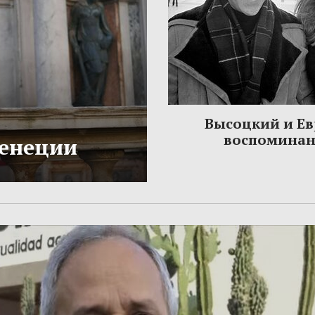
Высоцкий и Ев
воспомина
Венеции