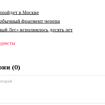
пройдет в Москве
еобычный фрагмент черепа
ный Лес» исполнилось десять лет
уристы
ии (
0
)