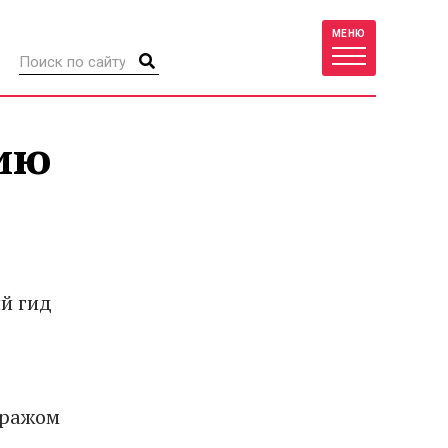
МЕНЮ
ию
й гид
иражом