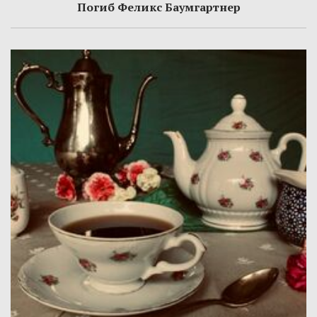
Погиб Феликс Баумгартнер