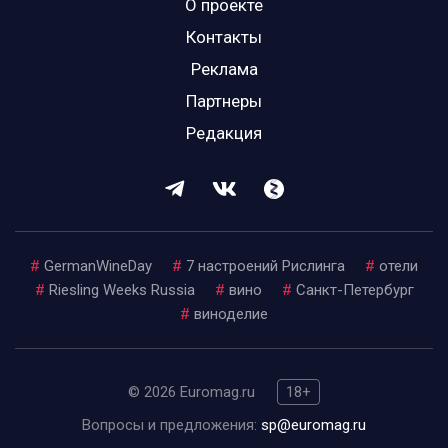
О проекте
Контакты
Реклама
Партнеры
Редакция
#
GermanWineDay
#
7 настроений Рислинга
#
отели
#
Riesling Weeks Russia
#
вино
#
Санкт-Петербург
#
виноделие
© 2026 Euromag.ru
18+
Вопросы и предложения:
sp@euromag.ru