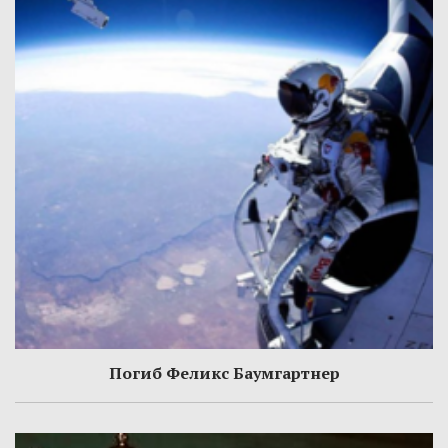
Погиб Феликс Баумгартнер