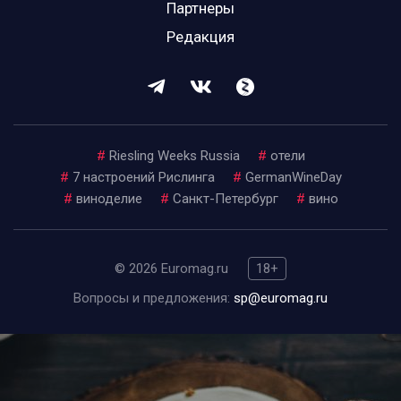
Партнеры
Редакция
#
Riesling Weeks Russia
#
отели
#
7 настроений Рислинга
#
GermanWineDay
#
виноделие
#
Санкт-Петербург
#
вино
© 2026 Euromag.ru
18+
Вопросы и предложения:
sp@euromag.ru