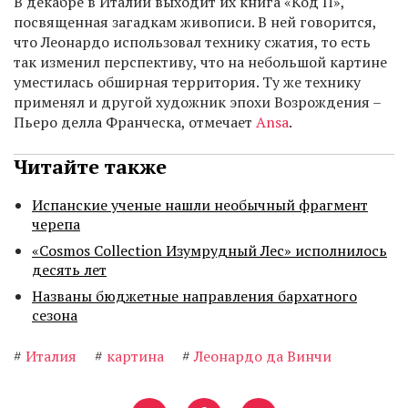
В декабре в Италии выходит их книга «Код П»,
посвященная загадкам живописи. В ней говорится,
что Леонардо использовал технику сжатия, то есть
так изменил перспективу, что на небольшой картине
уместилась обширная территория. Ту же технику
применял и другой художник эпохи Возрождения –
Пьеро делла Франческа, отмечает
Ansa
.
Читайте также
Испанские ученые нашли необычный фрагмент
черепа
«Cosmos Collection Изумрудный Лес» исполнилось
десять лет
Названы бюджетные направления бархатного
сезона
#
Италия
#
картина
#
Леонардо да Винчи