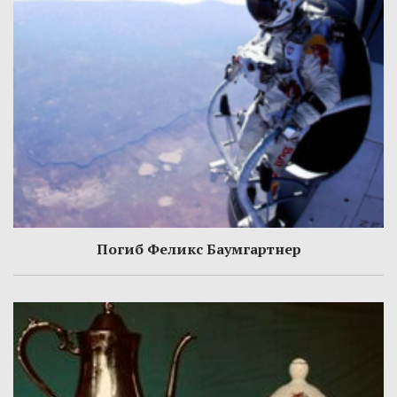
Погиб Феликс Баумгартнер