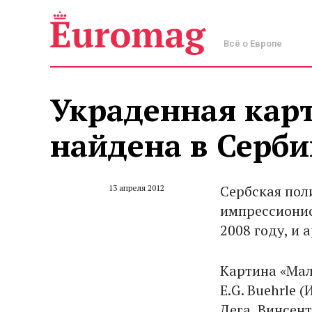
Всё о Европе
Украденная кар
найдена в Серби
Сербская пол
13 апреля 2012
импрессионис
2008 году, и 
Картина «Мал
E.G. Buehrle 
Дега, Винсент