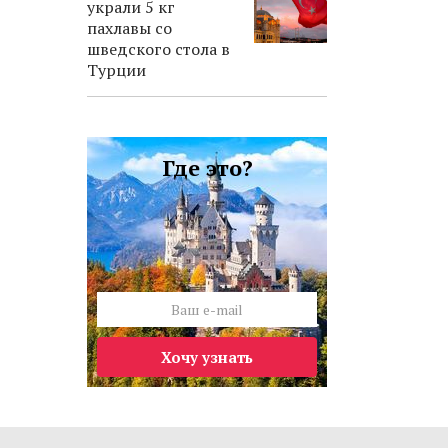
украли 5 кг
пахлавы со
шведского стола в
Турции
Где это?
Хочу узнать