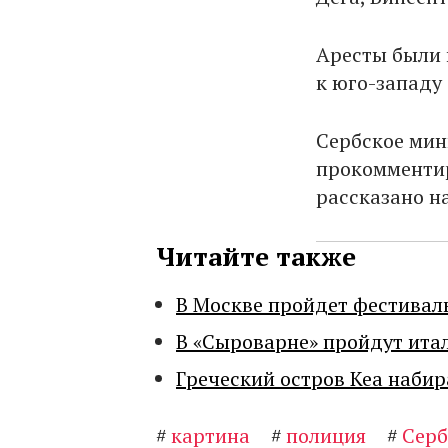
Аресты были 
к юго-западу 
Сербское мин
прокомментир
рассказано н
Читайте также
В Москве пройдет фестивал
В «Сыроварне» пройдут ита
Греческий остров Кеа набир
#
картина
#
полиция
#
Серб