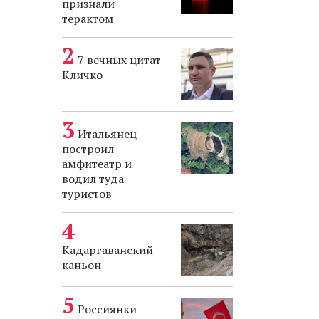
признали
терактом
7 вечных цитат
Кличко
Итальянец
построил
амфитеатр и
водил туда
туристов
Кадаргаванский
каньон
Россиянки