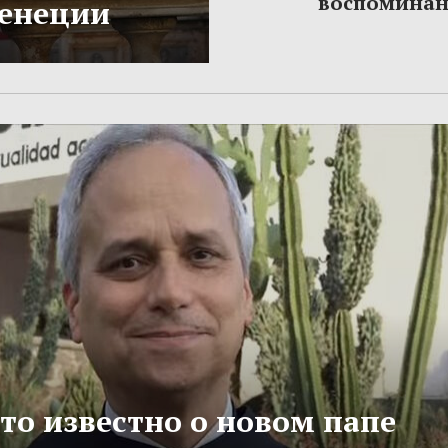
воспомина
Венеции
то известно о новом папе