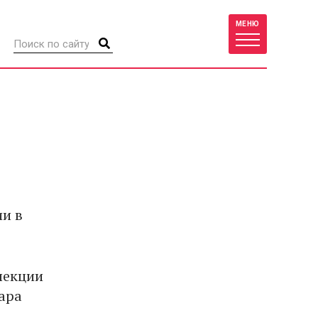
МЕНЮ
ии в
лекции
гара