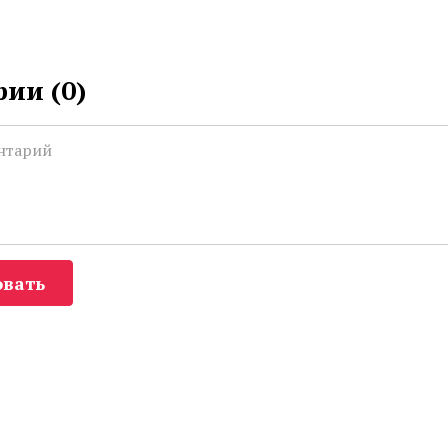
ии (
0
)
вать