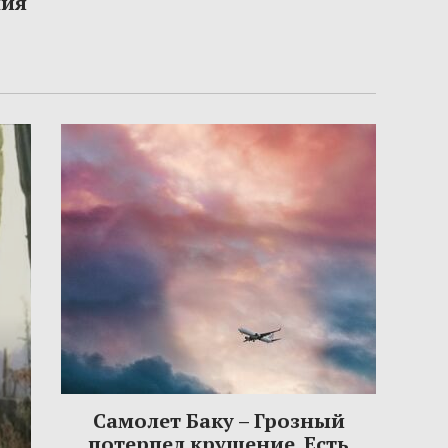
ния
Самолет Баку – Грозный
потерпел крушение. Есть