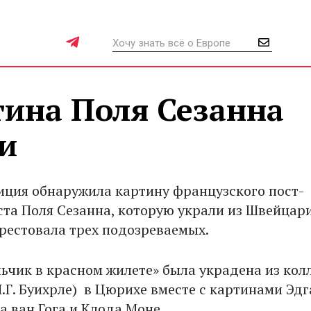
тина Поля Сезанна
и
иция обнаружила картину французского пост-
та Поля Сезанна, которую украли из Швейцар
арестовала трех подозреваемых.
ьчик в красном жилете» была украдена из кол
(И.Г. Буихрле) в Цюрихе вместе с картинами Эд
а ван Гога и Клода Моне.