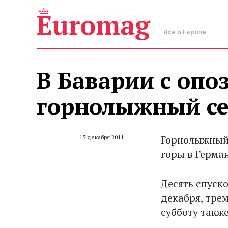
Всё о Европе
В Баварии с опо
горнолыжный се
Горнолыжный 
15 декабря 2011
горы в Герма
Десять спуск
декабря, тре
субботу такж