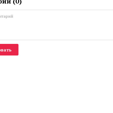
ии (
0
)
вать