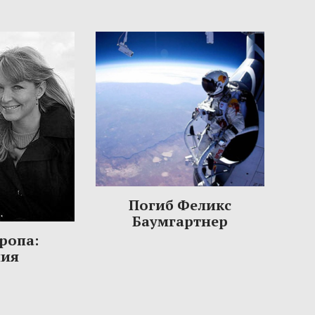
Погиб Феликс
Баумгартнер
ропа:
ния