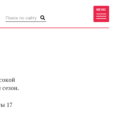
МЕНЮ
сокой
 сезон.
ты 17