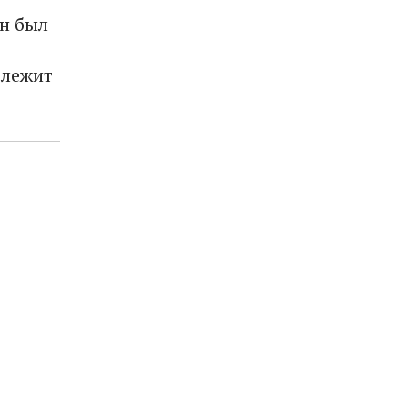
н был
 лежит