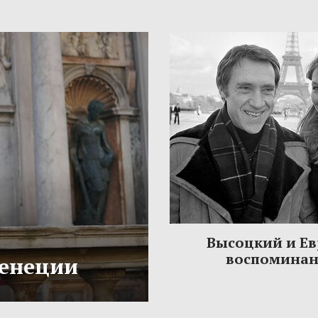
Высоцкий и Ев
воспомина
Венеции