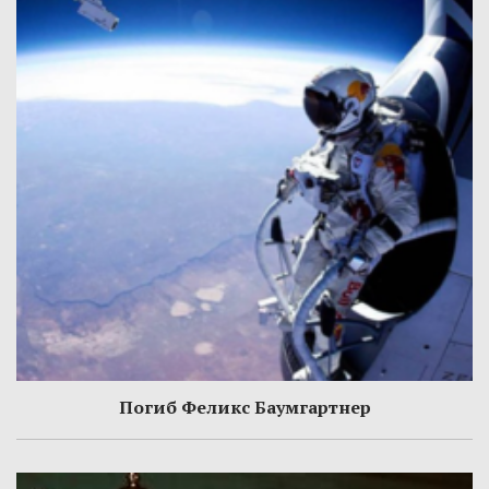
Погиб Феликс Баумгартнер