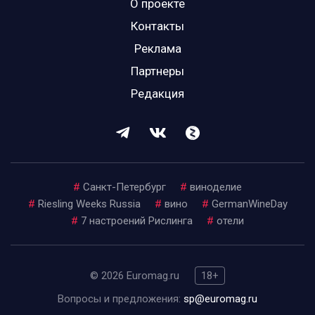
О проекте
Контакты
Реклама
Партнеры
Редакция
#
Санкт-Петербург
#
виноделие
#
Riesling Weeks Russia
#
вино
#
GermanWineDay
#
7 настроений Рислинга
#
отели
© 2026 Euromag.ru
18+
Вопросы и предложения:
sp@euromag.ru