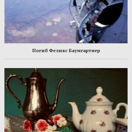
Погиб Феликс Баумгартнер