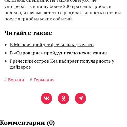
человека. Специалисты также советуют не
употреблять в пищу более 200 граммов грибов в
неделю, и связывают это с радиоактивностью почвы
после чернобыльских событий.
Читайте также
В Москве пройдет фестиваль джелато
В «Сыроварне» пройдут итальянские ужины
Греческий остров Кеа набирает популярность у
дайверов
#
Берлин
#
Германия
Комментарии (
0
)