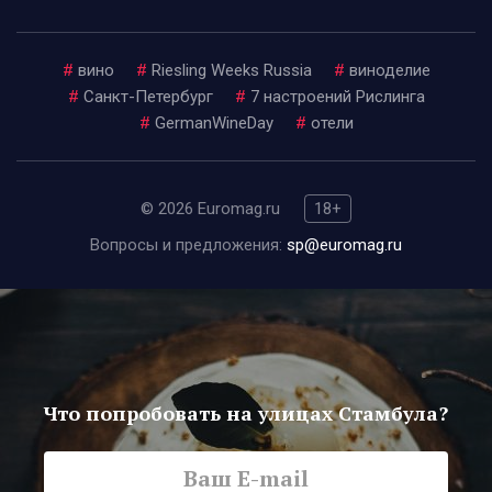
#
вино
#
Riesling Weeks Russia
#
виноделие
#
Санкт-Петербург
#
7 настроений Рислинга
#
GermanWineDay
#
отели
© 2026 Euromag.ru
18+
Вопросы и предложения:
sp@euromag.ru
Что попробовать на улицах Стамбула?