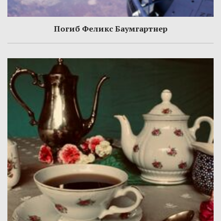
Погиб Феликс Баумгартнер