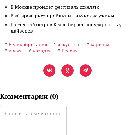
В Москве пройдет фестиваль джелато
В «Сыроварне» пройдут итальянские ужины
Греческий остров Кеа набирает популярность у
дайверов
#
Великобритания
#
искусство
#
картина
#
кража
#
находка
#
Россия
Комментарии (
0
)