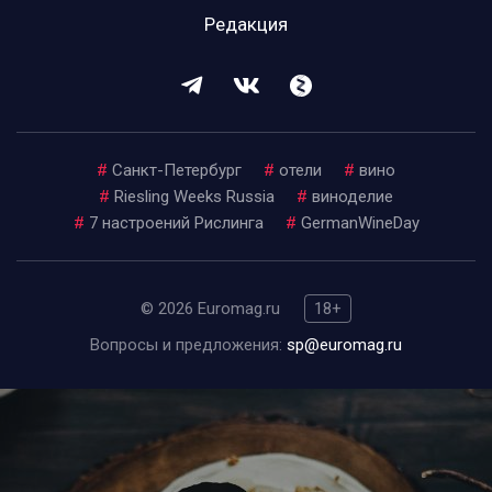
Редакция
#
Санкт-Петербург
#
отели
#
вино
#
Riesling Weeks Russia
#
виноделие
#
7 настроений Рислинга
#
GermanWineDay
© 2026 Euromag.ru
18+
Вопросы и предложения:
sp@euromag.ru