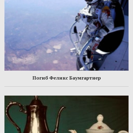
Погиб Феликс Баумгартнер