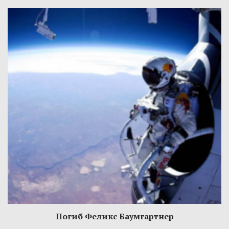
Погиб Феликс Баумгартнер