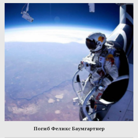
Погиб Феликс Баумгартнер