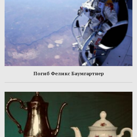
Погиб Феликс Баумгартнер