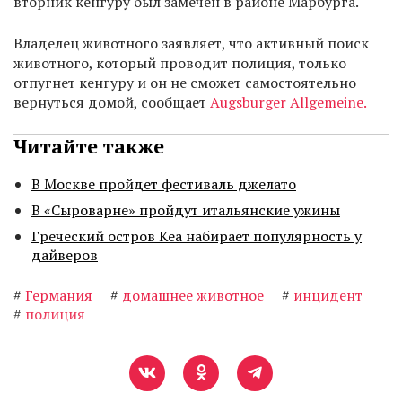
вторник кенгуру был замечен в районе Марбурга.
Владелец животного заявляет, что активный поиск
животного, который проводит полиция, только
отпугнет кенгуру и он не сможет самостоятельно
вернуться домой, сообщает
Augsburger Allgemeine.
Читайте также
В Москве пройдет фестиваль джелато
В «Сыроварне» пройдут итальянские ужины
Греческий остров Кеа набирает популярность у
дайверов
#
Германия
#
домашнее животное
#
инцидент
#
полиция