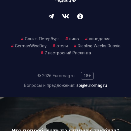
Редакция
#
Санкт-Петербург
#
вино
#
виноделие
#
GermanWineDay
#
отели
#
Riesling Weeks Russia
#
7 настроений Рислинга
© 2026 Euromag.ru
18+
Вопросы и предложения:
sp@euromag.ru
Что попробовать на улицах Стамбула?