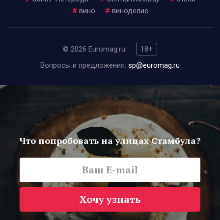
#
вино
#
виноделие
© 2026 Euromag.ru
18+
Вопросы и предложения:
sp@euromag.ru
Что попробовать на улицах Стамбула?
Хочу узнать