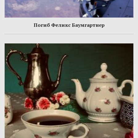
Погиб Феликс Баумгартнер