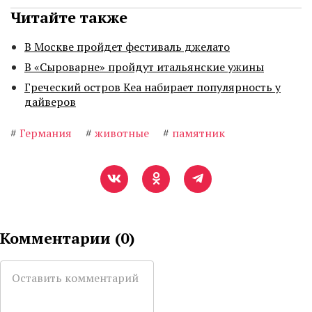
Читайте также
В Москве пройдет фестиваль джелато
В «Сыроварне» пройдут итальянские ужины
Греческий остров Кеа набирает популярность у
дайверов
#
Германия
#
животные
#
памятник
Комментарии (
0
)