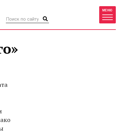
МЕНЮ
го»
ата
и
нако
ты