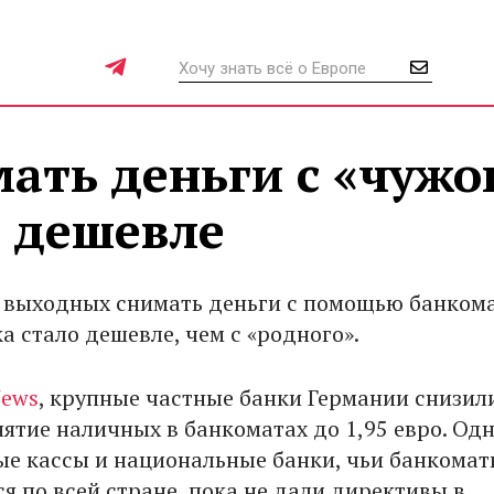
ать деньги с «чужо
о дешевле
выходных снимать деньги с помощью банком
а стало дешевле, чем с «родного».
ews
, крупные частные банки Германии снизил
нятие наличных в банкоматах до 1,95 евро. Од
ые кассы и национальные банки, чьи банкома
я по всей стране, пока не дали директивы в