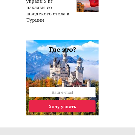
украли 5 кг
пахлавы со
шведского стола в
Турции
Где это?
Хочу узнать