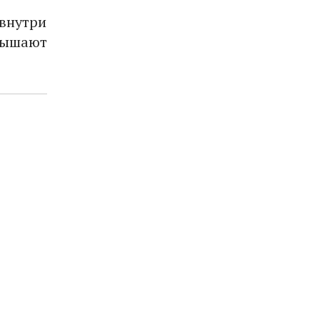
 внутри
евышают