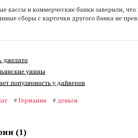
ые кассы и коммерческие банки заверили, что
нные сборы с карточки другого банка не пр
ь джелато
льянские ужины
ает популярность у дайверов
мат
#
Германия
#
деньги
ии (
1
)