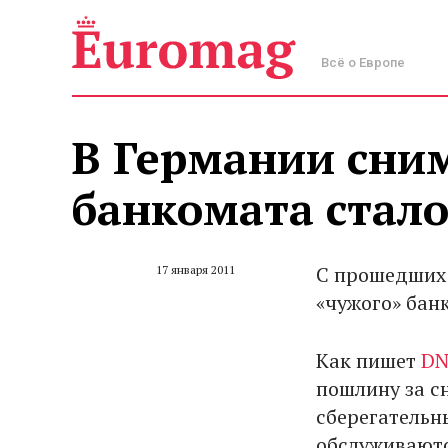
Всё о Европе
В Германии сним
банкомата стал
С прошедших 
17 января 2011
«чужого» банк
Как пишет
DN
пошлину за с
сберегательн
обслуживаютс