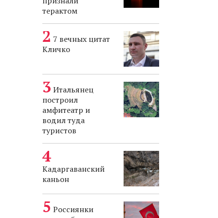
признали
терактом
7 вечных цитат
Кличко
Итальянец
построил
амфитеатр и
водил туда
туристов
Кадаргаванский
каньон
Россиянки