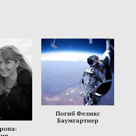
Погиб Феликс
Баумгартнер
ропа:
ния