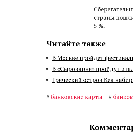
Сберегательн
страны пошли
5 %.
Читайте также
В Москве пройдет фестивал
В «Сыроварне» пройдут ита
Греческий остров Кеа набир
#
банковские карты
#
банко
Комментар