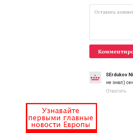
Комментиро
SErdukov Ni
не знал:) се
Ответить