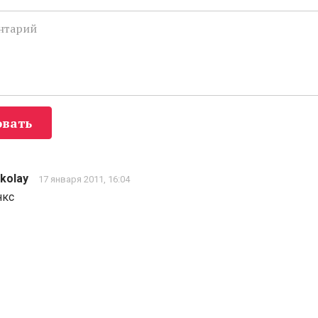
вать
kolay
17 января 2011, 16:04
нкс