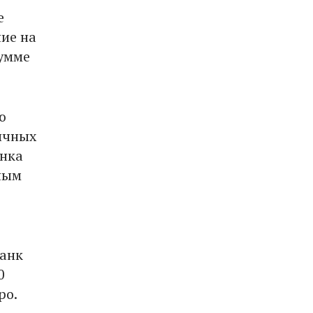
е
ие на
умме
ю
ичных
анка
ным
банк
0
ро.