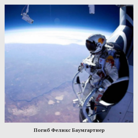
Погиб Феликс Баумгартнер