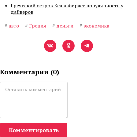
Греческий остров Кеа набирает популярность у
дайверов
#
авто
#
Греция
#
деньги
#
экономика
Комментарии (
0
)
Комментировать