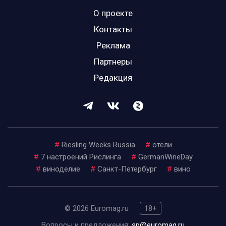
О проекте
Контакты
Реклама
Партнеры
Редакция
#
Riesling Weeks Russia
#
отели
#
7 настроений Рислинга
#
GermanWineDay
#
виноделие
#
Санкт-Петербург
#
вино
© 2026 Euromag.ru
18+
Вопросы и предложения:
sp@euromag.ru