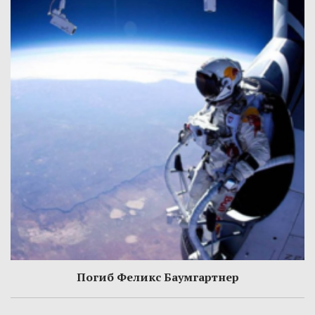
Погиб Феликс Баумгартнер