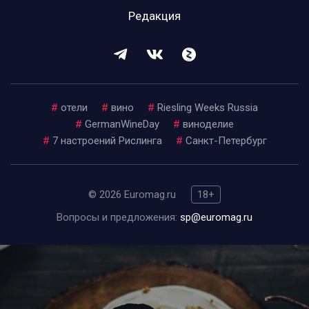
Редакция
#
отели
#
вино
#
Riesling Weeks Russia
#
GermanWineDay
#
виноделие
#
7 настроений Рислинга
#
Санкт-Петербург
© 2026 Euromag.ru
18+
Вопросы и предложения:
sp@euromag.ru