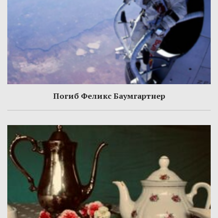
Погиб Феликс Баумгартнер