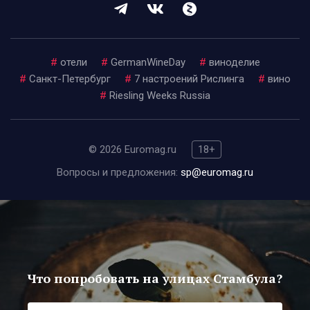
#
отели
#
GermanWineDay
#
виноделие
#
Санкт-Петербург
#
7 настроений Рислинга
#
вино
#
Riesling Weeks Russia
© 2026 Euromag.ru
18+
Вопросы и предложения:
sp@euromag.ru
Что попробовать на улицах Стамбула?