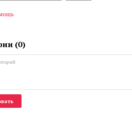
мощь
ии (
0
)
вать