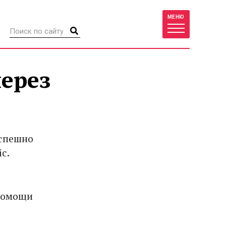
МЕНЮ
ерез
успешно
c.
а
 помощи