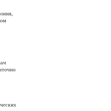
ония,
том
рач
таточно
и
ических