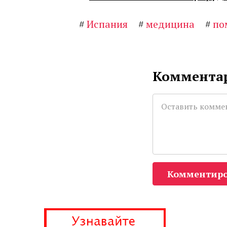
#
Испания
#
медицина
#
по
Комментар
Комментиро