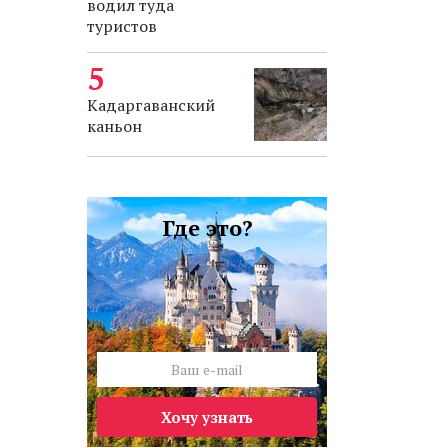
водил туда
туристов
Кадаргаванский
каньон
Где это?
Хочу узнать