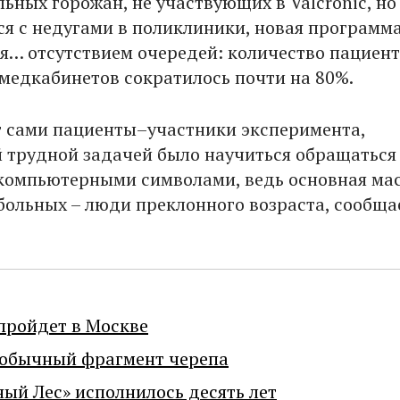
льных горожан, не участвующих в Valcronic, но
 с недугами в поликлиники, новая программ
я… отсутствием очередей: количество пациен
 медкабинетов сократилось почти на 80%.
 сами пациенты–участники эксперимента,
 трудной задачей было научиться обращаться
компьютерными символами, ведь основная ма
больных – люди преклонного возраста, сообща
пройдет в Москве
еобычный фрагмент черепа
ный Лес» исполнилось десять лет