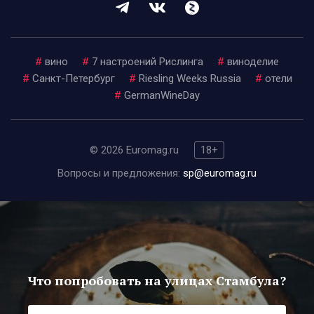
#
вино
#
7 настроений Рислинга
#
виноделие
#
Санкт-Петербург
#
Riesling Weeks Russia
#
отели
#
GermanWineDay
© 2026 Euromag.ru
18+
Вопросы и предложения:
sp@euromag.ru
Что попробовать на улицах Стамбула?