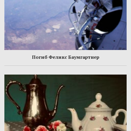
Погиб Феликс Баумгартнер