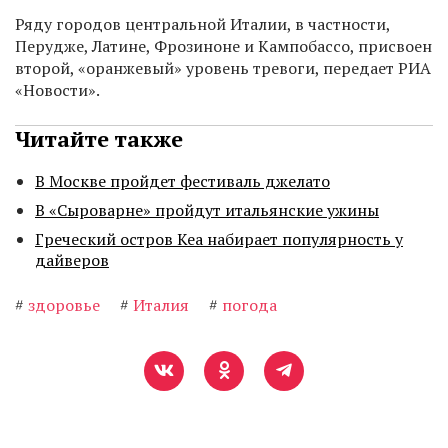
Ряду городов центральной Италии, в частности,
Перудже, Латине, Фрозиноне и Кампобассо, присвоен
второй, «оранжевый» уровень тревоги, передает РИА
«Новости».
Читайте также
В Москве пройдет фестиваль джелато
В «Сыроварне» пройдут итальянские ужины
Греческий остров Кеа набирает популярность у
дайверов
#
здоровье
#
Италия
#
погода