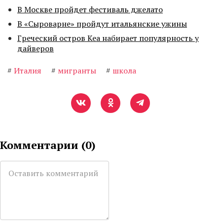
В Москве пройдет фестиваль джелато
В «Сыроварне» пройдут итальянские ужины
Греческий остров Кеа набирает популярность у
дайверов
#
Италия
#
мигранты
#
школа
Комментарии (
0
)