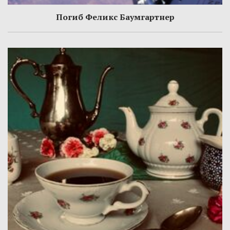
Погиб Феликс Баумгартнер