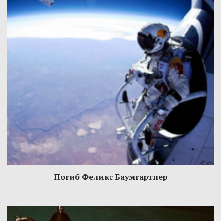
Погиб Феликс Баумгартнер