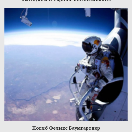
Погиб Феликс Баумгартнер