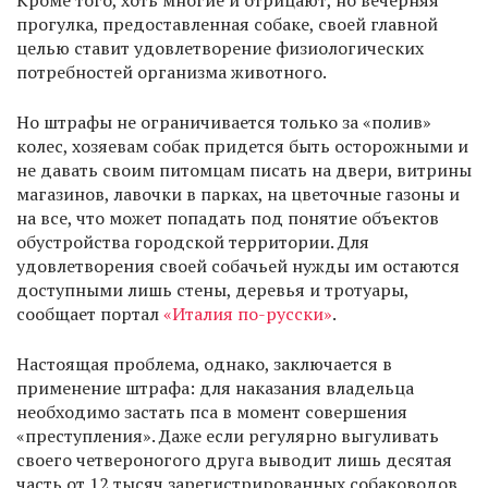
Кроме того, хоть многие и отрицают, но вечерняя
прогулка, предоставленная собаке, своей главной
целью ставит удовлетворение физиологических
потребностей организма животного.
Но штрафы не ограничивается только за «полив»
колес, хозяевам собак придется быть осторожными и
не давать своим питомцам писать на двери, витрины
магазинов, лавочки в парках, на цветочные газоны и
на все, что может попадать под понятие объектов
обустройства городской территории. Для
удовлетворения своей собачьей нужды им остаются
доступными лишь стены, деревья и тротуары,
сообщает портал
«Италия по-русски»
.
Настоящая проблема, однако, заключается в
применение штрафа: для наказания владельца
необходимо застать пса в момент совершения
«преступления». Даже если регулярно выгуливать
своего четвероногого друга выводит лишь десятая
часть от 12 тысяч зарегистрированных собаководов,