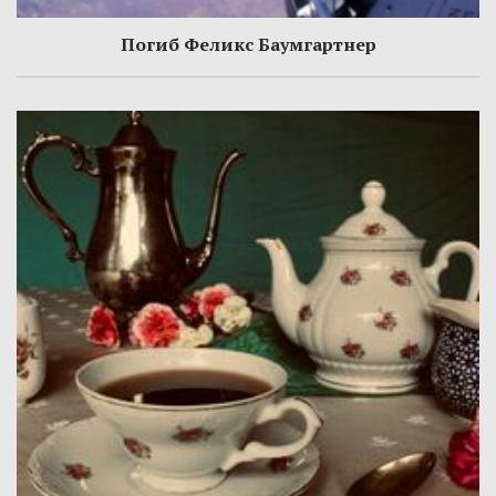
Погиб Феликс Баумгартнер