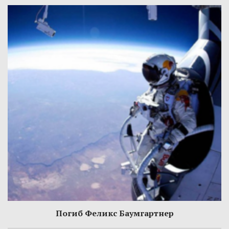
Погиб Феликс Баумгартнер