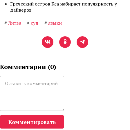
Греческий остров Кеа набирает популярность у
дайверов
#
Литва
#
суд
#
языки
Комментарии (
0
)
Комментировать