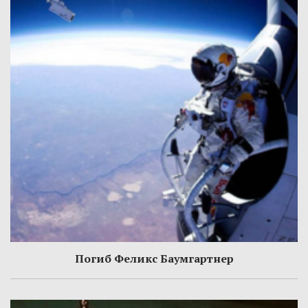
Погиб Феликс Баумгартнер